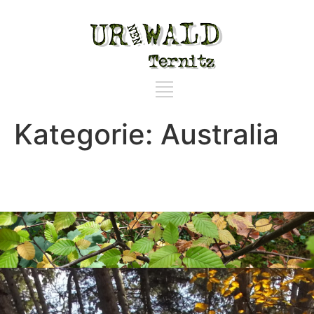
Kategorie:
Australia