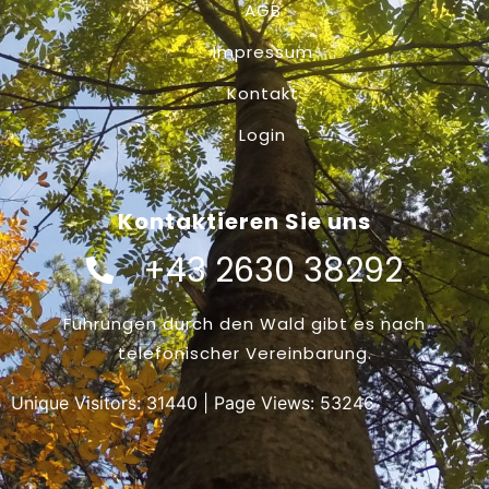
AGB
Impressum
Kontakt
Login
Kontaktieren Sie uns
+43 2630 38292
Führungen durch den Wald gibt es nach
telefonischer Vereinbarung.
Unique Visitors:
31440
| Page Views:
53246