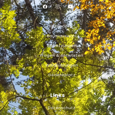
Standort
Baumauswahl
Beisetzungen
Fragen & Antworten
Waldführungen
Gedenkplatz
Links
Datenschutz