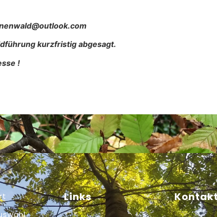
urnenwald@outlook.com
dführung kurzfristig abgesagt.
esse !
Links
Kontakt
rt
uswahl